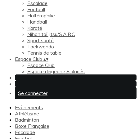
Escalade
Football
Haltérophilie
Handball
Karaté
Nihon taï jitsu/S.A.R.C
Sport santé
Taekwondo
Tennis de table
Espace Club
▴
▾
Espace Club
Espace dirigeants/salariés
Se connecter
Evènements
Athlétisme
Badminton
Boxe Française
Escalade
Football