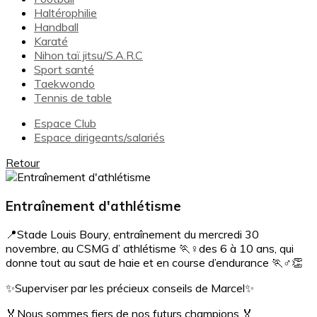
Haltérophilie
Handball
Karaté
Nihon taï jitsu/S.A.R.C
Sport santé
Taekwondo
Tennis de table
Espace Club
Espace dirigeants/salariés
Retour
Entraînement d'athlétisme
📍Stade Louis Boury, entraînement du mercredi 30
novembre, au CSMG d’ athlétisme 🏃♀️des 6 à 10 ans, qui
donne tout au saut de haie et en course d’endurance 🏃♂️👏
✨Superviser par les précieux conseils de Marcel✨
🏅Nous sommes fiers de nos futurs champions 🏅