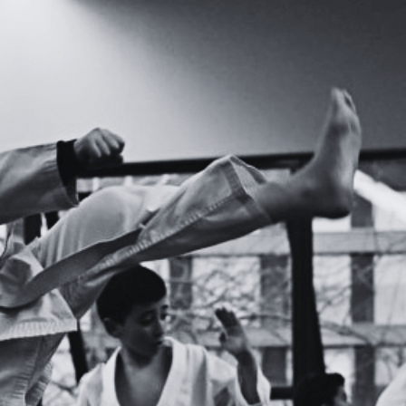
Exporter les lignes sélectionnées
Exporter toutes les colonnes
Exporter uniquement les colonnes affichées
Menu
Ajoutez un logo, un bouton, des réseaux sociaux
Cliquez pour éditer
Accueil
▴
▾
Les sports
▴
▾
Maison Sport Santé
▴
▾
Boutique
▴
▾
Stages
▴
▾
Actualités
▴
▾
Photos
▴
▾
Evènements
Athlétisme
Badminton
Boxe Française