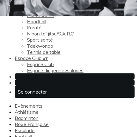
Escalade
Football
Haltérophilie
Handball
Karaté
Nihon taï jitsu/S.A.R.C
Sport santé
Taekwondo
Tennis de table
Espace Club
▴
▾
Espace Club
Espace dirigeants/salariés
Se connecter
Evènements
Athlétisme
Badminton
Boxe Française
Escalade
Football