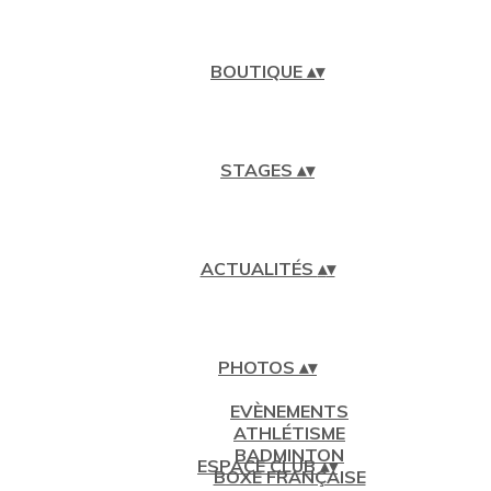
BOUTIQUE
▴
▾
STAGES
▴
▾
ACTUALITÉS
▴
▾
PHOTOS
▴
▾
EVÈNEMENTS
ATHLÉTISME
BADMINTON
ESPACE CLUB
▴
▾
BOXE FRANÇAISE