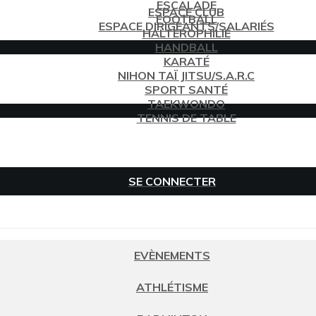
ESCALADE
ESPACE CLUB
FOOTBALL
ESPACE DIRIGEANTS/SALARIÉS
HALTÉROPHILIE
HANDBALL
KARATÉ
NIHON TAÏ JITSU/S.A.R.C
SPORT SANTÉ
TAEKWONDO
TENNIS DE TABLE
SE CONNECTER
EVÈNEMENTS
ATHLÉTISME