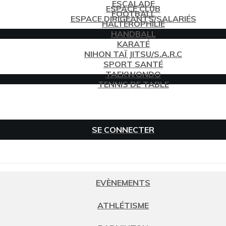
ESCALADE
ESPACE CLUB
FOOTBALL
ESPACE DIRIGEANTS/SALARIÉS
HALTÉROPHILIE
HANDBALL
KARATÉ
NIHON TAÏ JITSU/S.A.R.C
SPORT SANTÉ
TAEKWONDO
TENNIS DE TABLE
SE CONNECTER
EVÈNEMENTS
ATHLÉTISME