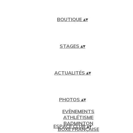
BOUTIQUE
▴
▾
STAGES
▴
▾
ACTUALITÉS
▴
▾
PHOTOS
▴
▾
EVÈNEMENTS
ATHLÉTISME
BADMINTON
ESPACE CLUB
▴
▾
BOXE FRANÇAISE