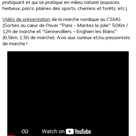
pratiquant et qui se pratique en milieu naturel (espaces
herbeux, parcs, plaines des sports, chemins et forêts, etc.).
Vidéo de présentation
de la marche nordique au CSMG
(Sorties au cœur de l’hiver "Paris - Mantes la Jolie" 50Km /
12h de marche et "Gennevilliers – Enghien les Bains"
(6,5km, 1,5h de marche). Avis aux curieux et/ou passionnés
de marche !