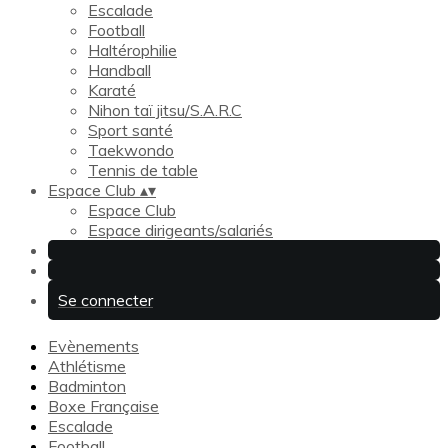
Escalade
Football
Haltérophilie
Handball
Karaté
Nihon taï jitsu/S.A.R.C
Sport santé
Taekwondo
Tennis de table
Espace Club
▴
▾
Espace Club
Espace dirigeants/salariés
Se connecter
Evènements
Athlétisme
Badminton
Boxe Française
Escalade
Football