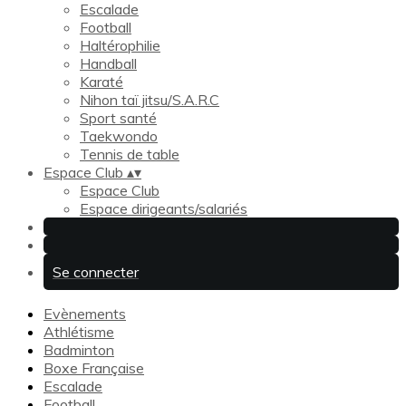
Escalade
Football
Haltérophilie
Handball
Karaté
Nihon taï jitsu/S.A.R.C
Sport santé
Taekwondo
Tennis de table
Espace Club
▴
▾
Espace Club
Espace dirigeants/salariés
Se connecter
Evènements
Athlétisme
Badminton
Boxe Française
Escalade
Football