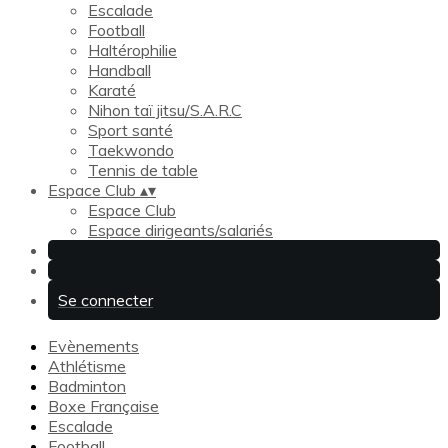
Escalade
Football
Haltérophilie
Handball
Karaté
Nihon taï jitsu/S.A.R.C
Sport santé
Taekwondo
Tennis de table
Espace Club
▴
▾
Espace Club
Espace dirigeants/salariés
Se connecter
Evènements
Athlétisme
Badminton
Boxe Française
Escalade
Football