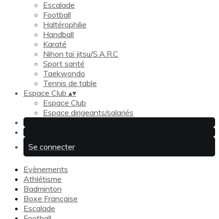
Escalade
Football
Haltérophilie
Handball
Karaté
Nihon taï jitsu/S.A.R.C
Sport santé
Taekwondo
Tennis de table
Espace Club
▴
▾
Espace Club
Espace dirigeants/salariés
Se connecter
Evènements
Athlétisme
Badminton
Boxe Française
Escalade
Football