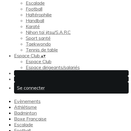
Escalade
Football
Haltérophilie
Handball
Karaté
Nihon taï jitsu/S.A.R.C
Sport santé
Taekwondo
Tennis de table
Espace Club
▴
▾
Espace Club
Espace dirigeants/salariés
Se connecter
Evènements
Athlétisme
Badminton
Boxe Française
Escalade
Football