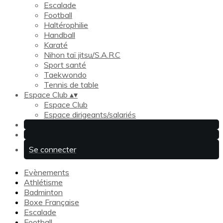
Escalade
Football
Haltérophilie
Handball
Karaté
Nihon taï jitsu/S.A.R.C
Sport santé
Taekwondo
Tennis de table
Espace Club
▴
▾
Espace Club
Espace dirigeants/salariés
Se connecter
Evènements
Athlétisme
Badminton
Boxe Française
Escalade
Football