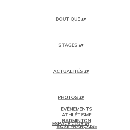
BOUTIQUE
▴
▾
STAGES
▴
▾
ACTUALITÉS
▴
▾
PHOTOS
▴
▾
EVÈNEMENTS
ATHLÉTISME
BADMINTON
ESPACE CLUB
▴
▾
BOXE FRANÇAISE