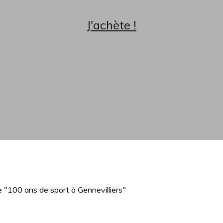
J'achète !
"100 ans de sport à Gennevilliers"