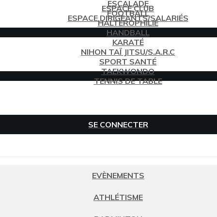
ESCALADE
ESPACE CLUB
FOOTBALL
ESPACE DIRIGEANTS/SALARIÉS
HALTÉROPHILIE
HANDBALL
KARATÉ
NIHON TAÏ JITSU/S.A.R.C
SPORT SANTÉ
TAEKWONDO
TENNIS DE TABLE
SE CONNECTER
EVÈNEMENTS
ATHLÉTISME