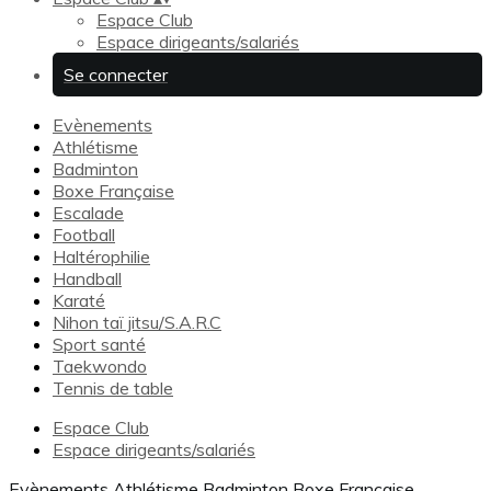
Espace Club
Espace dirigeants/salariés
Se connecter
Evènements
Athlétisme
Badminton
Boxe Française
Escalade
Football
Haltérophilie
Handball
Karaté
Nihon taï jitsu/S.A.R.C
Sport santé
Taekwondo
Tennis de table
Espace Club
Espace dirigeants/salariés
Evènements
Athlétisme
Badminton
Boxe Française