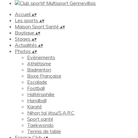
Accueil
▴
▾
Les sports
▴
▾
Maison Sport Santé
▴
▾
Boutique
▴
▾
Stages
▴
▾
Actualités
▴
▾
Photos
▴
▾
Evènements
Athlétisme
Badminton
Boxe Française
Escalade
Football
Haltérophilie
Handball
Karaté
Nihon taï jitsu/S.A.R.C
Sport santé
Taekwondo
Tennis de table
Espace Club
▴
▾