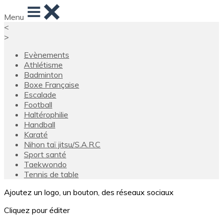
Menu
<
>
Evènements
Athlétisme
Badminton
Boxe Française
Escalade
Football
Haltérophilie
Handball
Karaté
Nihon taï jitsu/S.A.R.C
Sport santé
Taekwondo
Tennis de table
Ajoutez un logo, un bouton, des réseaux sociaux
Cliquez pour éditer