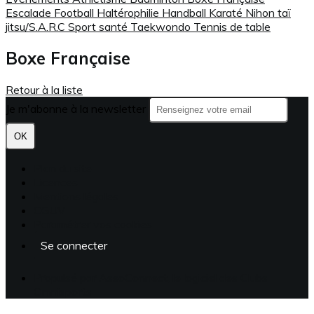
Escalade
Football
Haltérophilie
Handball
Karaté
Nihon taï
jitsu/S.A.R.C
Sport santé
Taekwondo
Tennis de table
Boxe Française
Retour à la liste
Je m'abonne à la newsletter
OK
Plan du site
Licences
Mentions légales
CGUV
Paramétrer vos cookies
Se connecter
Propulsé par AssoConnect, le logiciel des Clubs
Omnisports