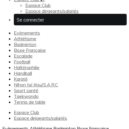
Espace Club
Espace dirigeants/salariés
Se connecter
Evènements
Athlétisme
Badminton
Boxe Française
Escalade
Football
Haltérophilie
Handball
Karaté
Nihon taï jitsu/S.A.R.C
Sport santé
Taekwondo
Tennis de table
Espace Club
Espace dirigeants/salariés
Evènements
Athlétisme
Badminton
Boxe Française