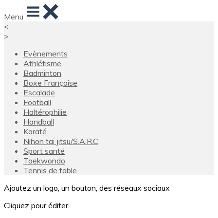
Menu
<
>
Evènements
Athlétisme
Badminton
Boxe Française
Escalade
Football
Haltérophilie
Handball
Karaté
Nihon taï jitsu/S.A.R.C
Sport santé
Taekwondo
Tennis de table
Ajoutez un logo, un bouton, des réseaux sociaux
Cliquez pour éditer