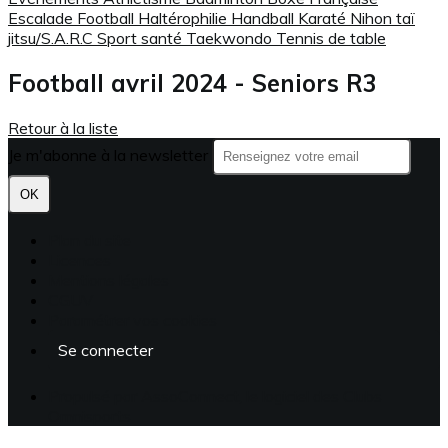
Escalade
Football
Haltérophilie
Handball
Karaté
Nihon taï
jitsu/S.A.R.C
Sport santé
Taekwondo
Tennis de table
Football avril 2024 - Seniors R3
Retour à la liste
Je m'abonne à la newsletter
OK
Plan du site
Licences
Mentions légales
CGUV
Paramétrer vos cookies
Se connecter
Propulsé par AssoConnect, le logiciel des Clubs
Omnisports