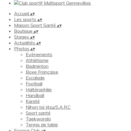
Accueil
▴
▾
Les sports
▴
▾
Maison Sport Santé
▴
▾
Boutique
▴
▾
Stages
▴
▾
Actualités
▴
▾
Photos
▴
▾
Evènements
Athlétisme
Badminton
Boxe Française
Escalade
Football
Haltérophilie
Handball
Karaté
Nihon taï jitsu/S.A.R.C
Sport santé
Taekwondo
Tennis de table
Espace Club
▴
▾