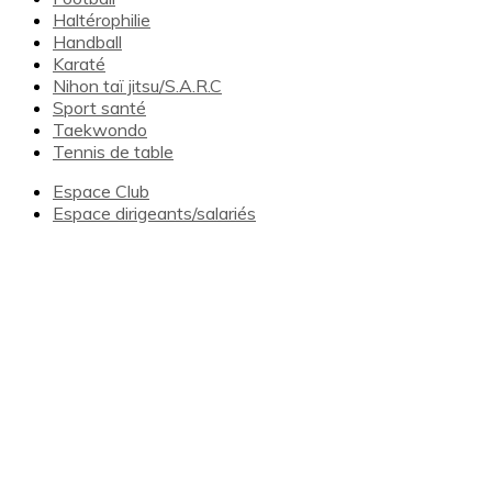
Haltérophilie
Handball
Karaté
Nihon taï jitsu/S.A.R.C
Sport santé
Taekwondo
Tennis de table
Espace Club
Espace dirigeants/salariés