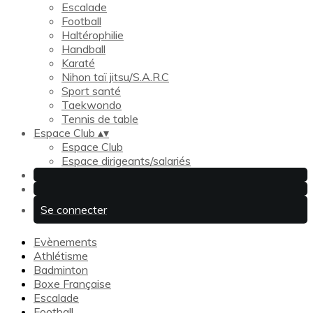
Escalade
Football
Haltérophilie
Handball
Karaté
Nihon taï jitsu/S.A.R.C
Sport santé
Taekwondo
Tennis de table
Espace Club
▴
▾
Espace Club
Espace dirigeants/salariés
Se connecter
Evènements
Athlétisme
Badminton
Boxe Française
Escalade
Football