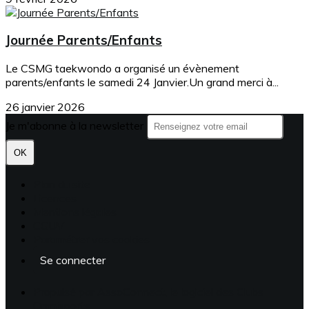
Journée Parents/Enfants
Le CSMG taekwondo a organisé un évènement
parents/enfants le samedi 24 Janvier.Un grand merci à...
26 janvier 2026
Je m'abonne à la newsletter
OK
Plan du site
Licences
Mentions légales
CGUV
Paramétrer vos cookies
Se connecter
Propulsé par AssoConnect, le logiciel des Clubs
Omnisports