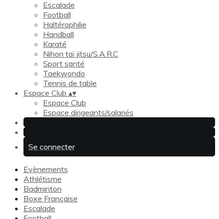
Escalade
Football
Haltérophilie
Handball
Karaté
Nihon taï jitsu/S.A.R.C
Sport santé
Taekwondo
Tennis de table
Espace Club
▴
▾
Espace Club
Espace dirigeants/salariés
Se connecter
Evènements
Athlétisme
Badminton
Boxe Française
Escalade
Football